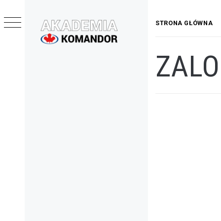
Przejdź
do
STRONA GŁÓWNA
treści
AKADEMIA
ZALO
KOMANDOR
Menu
główne