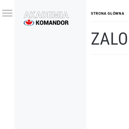
Przejdź
do
STRONA GŁÓWNA
treści
AKADEMIA
ZALO
KOMANDOR
Menu
główne